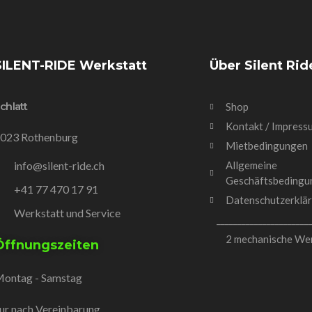
SILENT-RIDE Werkstatt
Über Silent Rid
chlatt
Shop
Kontakt / Impress
023 Rothenburg
Mietbedingungen
info@silent-ride.ch
Allgemeine
Geschäftsbedingu
+41 77 470 17 91
Datenschutzerklä
Werkstatt und Service
______________________
2 mechanische We
Öffnungszeiten
ontag - Samstag
ur nach Vereinbarung