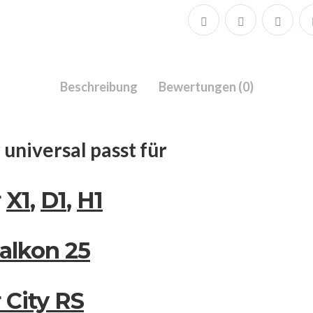
Beschreibung
Bewertungen (0)
universal passt für
r
X1
,
D1
,
H1
Falkon 25
 City RS