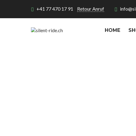
+41 77 470 17 91
Retour Anruf
info@si
HOME
SH