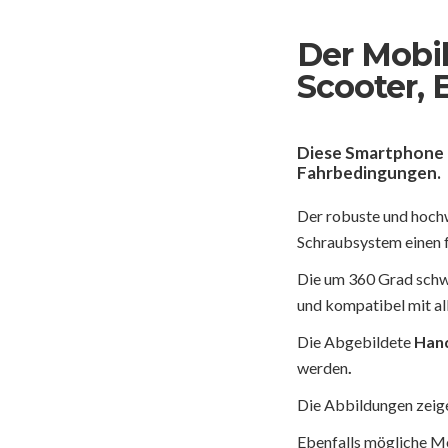
Der Mobil
Scooter, 
Diese
Smartphone 
Fahrbedingungen.
Der robuste und hoch
Schraubsystem einen f
Die um 360 Grad sch
und kompatibel mit a
Die Abgebildete
Hand
werden
.
Die Abbildungen zeige
Ebenfalls mögliche M