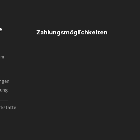
e
Zahlungsmöglichkeiten
um
ngen
rung
_____
rkstätte